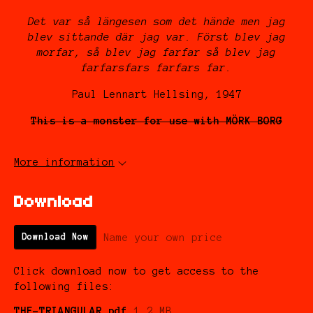
Det var så längesen som det hände men jag
blev sittande där jag var. Först blev jag
morfar, så blev jag farfar så blev jag
farfarsfars farfars far.
Paul Lennart Hellsing, 1947
This is a monster for use with MÖRK BORG
More information
Download
Name your own price
Download Now
Click download now to get access to the
following files:
THE-TRIANGULAR.pdf
1.2 MB